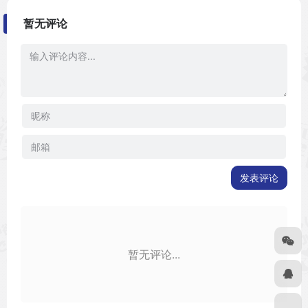
暂无评论
发表评论
暂无评论...