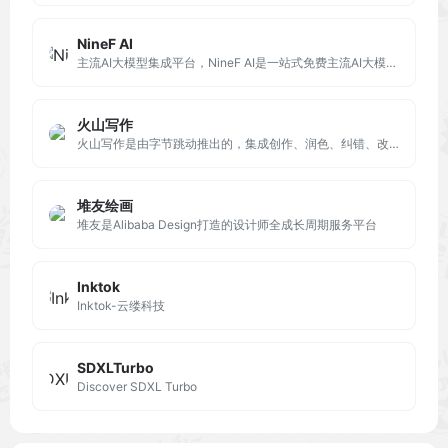
NineF AI
主流AI大模型集成平台，NineF AI是一站式免费主流AI大模型集成平台，集成了GPT、Claude、Llama等全球顶尖AI模型，提供多角度智能解答，助您提升工作效率和决策准确性。界面简洁直观，主流AI大模型永久免费用，满足各类创作和研究需求，是激发创新灵感的理想人工智能助手。
火山写作
火山写作是由字节跳动推出的，集成创作、润色、纠错、改写、翻译等能力的中英文 AI 写作助手。
堆友绘画
堆友是Alibaba Design打造的设计师全成长周期服务平台
Inktok
Inktok-云缕科技
SDXLTurbo
Discover SDXL Turbo