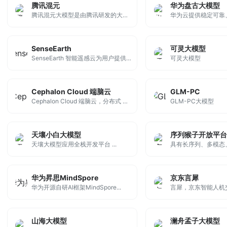
腾讯混元
华为盘古大模型
腾讯混元大模型是由腾讯研发的大语言模型，具备跨领域知识和自然语言理解能力，实现基于人机自然语言对话的方式，理解用户指令并执行任务，帮助用户实现人获取信息，知识和灵感。
华为云提供稳定可靠、
SenseEarth
可灵大模型
SenseEarth 智能遥感云为用户提供一键式在线解译服务 | SenseEarth makes spatial analysis at your fingertips
可灵大模型
Cephalon Cloud 端脑云
GLM-PC
Cephalon Cloud 端脑云，分布式 AIGC 算力网络，全网最高性价比，无需部署，在线使用。一键部署 AI 绘图 SD 环境，为您提供更流畅的 AI 创作体验。
GLM-PC大模型
天壤小白大模型
序列猴子开放平台
天壤大模型应用全栈开发平台 ...
华为昇思MindSpore
京东言犀
华为开源自研AI框架MindSpore...
言犀，京东智能人机交
山海大模型
澜舟孟子大模型