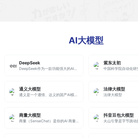
AI大模型
DeepSeek
紫东太初
DeepSeek作为一款功能强大的AI智能助手，逐渐成为用户在工作、学习和生活中的得力工具。无论是自然语言处理、数据分析，还是智能对话、代码生成，DeepSeek都能提供高效的支持。
中国科学院自动化研究
通义大模型
法律大模型
通义是一个通情、达义的国产AI模型，可以帮你解答问题、文档阅读、联网搜索并写作总结，最多支持1000万字的文档速读。通义tongyi.ai_你的全能AI助手
法律大模型
商量大模型
抖音豆包大模型
商量（SenseChat）是你的AI 商量Sensechat是你的AI聊天问答助手，擅长总结财经资讯、解读政策、分析财报，也可以辅助文案创作、生成图片、编写代码，或畅聊你感兴趣的话题。
火山引擎是字节跳动旗