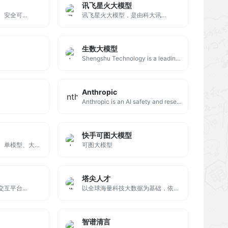
讯飞星火大模型
安全可...
讯飞星火大模型，是由科大讯...
生数大模型
Shengshu Technology is a leading AI research team with expertise in deep generative algorithms, focusing on multimodal AI for art, gaming, and content creation.
Anthropic
Anthropic is an AI safety and research company that's working to build reliable, interpretable, and steerable AI systems.
快手可图大模型
具有长序列、多模态、单模型、大数据等特点的超大规模语言模型，基于其通用的表示能力与推理能力，能够进行多轮交互，打造更便捷流畅的用户体验。
可图大模型
塔尖人才
互平台...
以全球海量科技大数据为基础，依靠高精度多维画像技术和灵活的多场景推荐技术，连接全球1.3亿科技人才，为人才工作中寻、评、引、用等环节提供全面高效的服务。
智谱清言