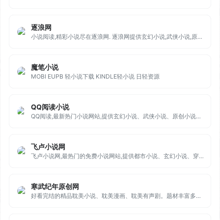
逐浪网
小说阅读,精彩小说尽在逐浪网. 逐浪网提供玄幻小说,武侠小说,原创小说,网游小说,都市小说,言情小说,青春小说,历史小说,军事小说,网游小说,科幻小说,恐怖小说,首发小说,最新章节免费
魔笔小说
MOBI EUPB 轻小说下载 KINDLE轻小说 日轻资源
QQ阅读小说
QQ阅读,最新热门小说网站,提供玄幻小说、武侠小说、原创小说、网游小说、都市小说、言情小说、青春小说、科幻小说等首发小说,最新章节在线阅读。更多精彩尽在QQ阅读。
飞卢小说网
飞卢小说网,最热门的免费小说网站,提供都市小说、玄幻小说、穿越小说、言情小说、同人小说等免费小说在线阅读与下载。大神小说齐聚飞卢,每日万字更新。
寒武纪年原创网
好看完结的精品耽美小说、耽美漫画、耽美有声剧。题材丰富多样，有穿越重生、未来幻想、信息素、系统空间、现代都市、ABO、青春校园、悬疑推理等等。各种戳你萌点的题材都有~