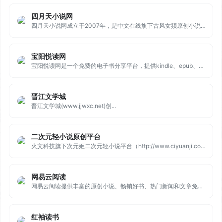
四月天小说网
四月天小说网成立于2007年，是中文在线旗下古风女频原创小说网站。网站涵盖多类型古装言情小说，如古代重生，经商种田，架空历史等。倾力打造全新的福利体系，为新人作家提高更好的创作体系。用笔写下柔情，用心温暖诗篇，给你极致的阅读感受。
宝阳悦读网
宝阳悦读网是一个免费的电子书分享平台，提供kindle、epub、mobi、azw3、pdf、txt等格式电子书，一个分享书单、推荐图书以及提供电子书免费下载的网站，一个值得电子书爱好者收藏的网站。
晋江文学城
晋江文学城(www.jjwxc.net)创...
二次元轻小说原创平台
火文科技旗下次元姬二次元轻小说平台（http://www.ciyuanji.com），这里有丰富的二次元原创小说，有着浓郁的二次元氛围，在这里可以看小说,聊天,互动,创作,用二次元小说创造新世界。主推：刺猬猫，菠萝包等小说应有尽有。
网易云阅读
网易云阅读提供丰富的原创小说、畅销好书、热门新闻和文章免费在线阅读和下载。
红袖读书