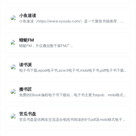
小鱼速读
小鱼速读（https://www.xysudu.com/）是一个聚焦书籍推荐、文化传播与知识分享的综合性阅读平台
蜻蜓FM
蜻蜓FM，不仅囊括数千家FM广...
读书派
电子书下载,epub电子书,azw3电子书,mobi电子书,pdf电子书下载去哪儿？上读书派! 靠谱的电子书下载,了解更多免费好用的电子书下载网站。
搬书匠
免费的EBook编程电子书下载站，电子书主要为epub、mobi格式，有中文和英文的电子书，网站可以按照编程语言或者编程类型筛选电子书，也可以按照时间顺序筛选。
苦瓜书盘
苦瓜书盘是供网友交流适合电纸书阅读的6寸pdf及mobi格式电子书制作技术的网站，提供6寸pdf、mobi等格式电子书上传及下载。