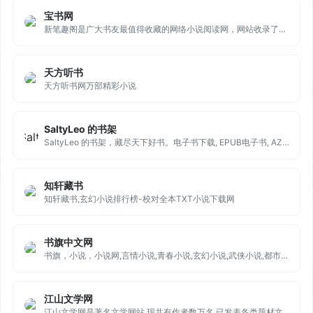
宝书网
新笔趣阁是广大书友最值得收藏的网络小说阅读网，网站收录了当前最火热的网络小说，免费提供高质量的小说最新章节，是广大网络小说爱好者必备的小说阅读网。
天方听书
天方听书网万部精彩小说
SaltyLeo 的书架
SaltyLeo 的书架，藏尽天下好书。电子书下载, EPUB电子书, AZW3电子书, MOBI电子书, KINDLE电子书, PDF电子书
知轩藏书
知轩藏书,玄幻小说排行榜-校对全本TXT小说下载网
书旗中文网
书旗，小说，小说网,言情小说,青春小说,玄幻小说,武侠小说,都市小说,历史小说,网络小说,小说下载，原创网络文学,畅销图书,精品图书,传统出版,电子书，原创文学
江山文学网
江山文学网是著名文学网站,现共有作者数万名,已发表各类题材文学作品80万余部,文学社团50多个,另有多部影视剧本拍摄成电影电视剧,出版原创小说上百部。江山文学网,最好的小说阅读网。