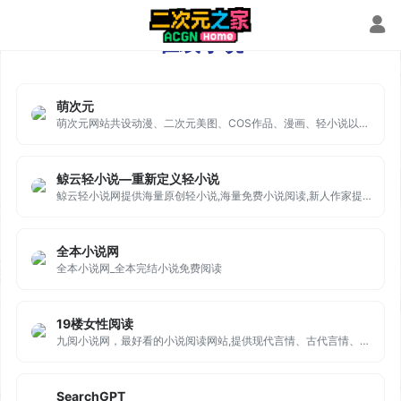
在线小说
萌次元
萌次元网站共设动漫、二次元美图、COS作品、漫画、轻小说以及新番资讯和海量的资源福利(你懂的)等多个栏目，为二次元爱好者打造一个综合性的ACG资源分享平台。快来加入我们吧！
鲸云轻小说—重新定义轻小说
鲸云轻小说网提供海量原创轻小说,海量免费小说阅读,新人作家提供免费鲸云学院指导,国产轻小说,动漫小说,轻小说TXT下载,轻小说在线阅读,免费小说阅读,二次元小说,异世界小说,恋爱小说,古风轻小说,机战轻小说
全本小说网
全本小说网_全本完结小说免费阅读
19楼女性阅读
九阅小说网，最好看的小说阅读网站,提供现代言情、古代言情、穿越重生、幻想言情、悬疑灵异、青春校园、总裁、种田、王妃、女强、免费小说等在线阅读。每日最快更新,页面简洁,访问速度快
SearchGPT