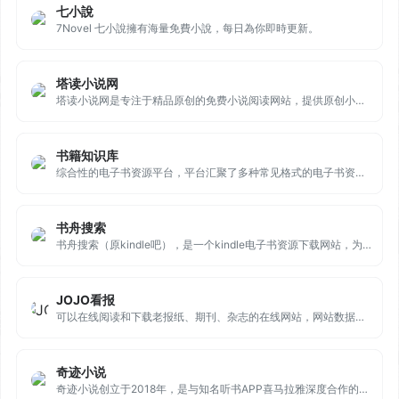
七小說
7Novel 七小說擁有海量免費小說，每日為你即時更新。
塔读小说网
塔读小说网是专注于精品原创的免费小说阅读网站，提供原创小说完全无广告在线阅读服务，主要小说类型包含：脑洞小说、玄幻小说、仙侠小说、武侠小说、网游小说、都市小说、历史小说、科幻小说、穿越小说、系统流小说、军事小说、兵王小说、更有时下流行的元宇宙科幻小说等等。
书籍知识库
综合性的电子书资源平台，平台汇聚了多种常见格式的电子书资源，包括MOBI、AZW3、TXT、PDF和EPUB等，充分满足不同设备用户的阅读需求。
书舟搜索
书舟搜索（原kindle吧），是一个kindle电子书资源下载网站，为kindle用户免费提供海量丰富的电子书籍在线搜索与下载服务，使用网盘分享下载，页面简洁不乱，
JOJO看报
可以在线阅读和下载老报纸、期刊、杂志的在线网站，网站数据来源于网络公开数据，包括人民日报、参考消息、红旗、人民画报等等，
奇迹小说
奇迹小说创立于2018年，是与知名听书APP喜马拉雅深度合作的新生代原创小说门户。书城拥有海量完结全本小说，内容涵盖了现代言情、古代言情、都市幻想、玄幻仙侠、惊悚悬疑、游戏二次元等当下流行网文题材，还有多种衍生形式等你发掘。看免费小说推荐下载『奇迹小说APP』。