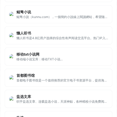
鲲弩小说
鲲弩小說（kunnu.com），一個簡約小說線上閱讀網站，希望隨時隨地帶給您美妙閱讀時光。
懒人听书
懒人听书是4.8亿用户选择的综合性有声阅读交流平台。热门IP入驻，知名主播云集，原创小说、经典文学、海量精品栏目共筑有声阅读生态圈，解放双眼，畅听世界
移动txt小说网
移动端小说宝库：移动TXT小说...
首都图书馆
首都电子图书馆是一个值得推荐的官方电子书资源平台，提供海量免费电子书、有声书、期刊、报纸、学术论文及视频等资源。
盐选文库
织乎盐选文章、连载盐选小说，天涯神贴，各种精校小说免费阅读，免费分享，不间断更新，完全免费！盐选文库是最强大的盐选文章免费阅读站点，拥有最完美的阅读体验！