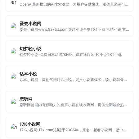
OpenAI最新推出的AI搜索引擎，为用户提供快速、准确且来源可靠的答案。支持连续对话和多格式内容展示，包括文字、图片和视频，丰富的媒体形式增强了信息的直观性和易理解性。
爱去小说网
爱去小说网www.927txt.com,穿越小说合集TXT下载,言情小说,玄幻修真,武侠小说,穿越电子书,专业手机全本完结TXT小说打包下载网站
幻梦轻小说
幻梦轻小说-免费日本动漫/SF轻小说在线阅读_轻小说TXT下载
话本小说
话本小说网，首创气泡对话小说，定义小说新模式，读小说就像聊天一样轻松有趣！言情小说、玄幻小说、都市小说、同人小说、校园小说、鬼故事等应有尽有。高品质移动创作社区，手机写小说更方便。
恋听网
恋听网是国内有影响力的有声小说在线收听网，提供最新最全热门有声小说在线收听服务。有声小说每日更新，支持电脑和手机上播放。
17K小说网
17K小说网(17k.com)创建于2006年，原名一起看小说网，是中文在线旗下集创作、阅读于一体的在线阅读网站。我们以“让每个人都享受创作的乐趣”为使命，提供玄幻奇幻、都市言情、武侠仙侠、青春校园、穿越架空、惊悚悬疑、历史军事、爆笑同人、经典文学、二次元等在线阅读以及免费下载。