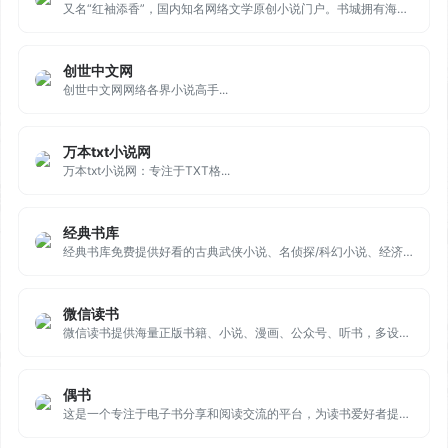
又名“红袖添香”，国内知名网络文学原创小说门户。书城拥有海量完结全本小说，每日更新言情、都市、耽美、穿越、官场、重生、玄幻、女尊等小说的连载最新章节，定期发布阅读小说排行榜单，听有声小说推荐下载『红袖读书APP』。
创世中文网
创世中文网网络各界小说高手...
万本txt小说网
万本txt小说网：专注于TXT格...
经典书库
经典书库免费提供好看的古典武侠小说、名侦探/科幻小说、经济学/哲学及宗教、轻松一刻、儿童睡前故事、传统文学名著等内容。
微信读书
微信读书提供海量正版书籍、小说、漫画、公众号、听书，多设备同步实现跨屏阅读。与微信好友一起发现更多精品好书，随时交流感想，让阅读不再孤独。
偶书
这是一个专注于电子书分享和阅读交流的平台，为读书爱好者提供丰富的电子书资源、热门书籍推荐和在线阅读体验，涵盖小说、学术书籍、经典名著等多种类型，打造属于你的数字阅读空间。