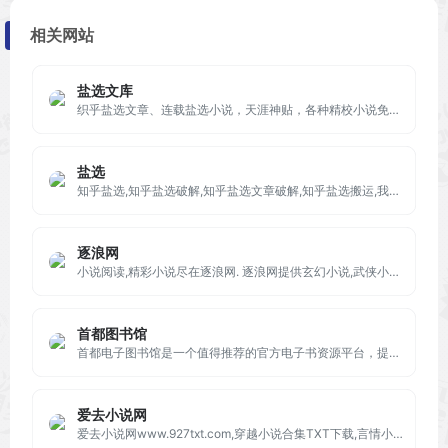
相关网站
盐选文库
织乎盐选文章、连载盐选小说，天涯神贴，各种精校小说免费阅读，免费分享，不间断更新，完全免费！盐选文库是最强大的盐选文章免费阅读站点，拥有最完美的阅读体验！
盐选
知乎盐选,知乎盐选破解,知乎盐选文章破解,知乎盐选搬运,我不是盐神,知乎搬运工,知乎盐选会员破解,知乎盐选白嫖,知乎盐选小说,知乎盐选专栏破解,知乎盐选在线,知乎盐选库
逐浪网
小说阅读,精彩小说尽在逐浪网. 逐浪网提供玄幻小说,武侠小说,原创小说,网游小说,都市小说,言情小说,青春小说,历史小说,军事小说,网游小说,科幻小说,恐怖小说,首发小说,最新章节免费
首都图书馆
首都电子图书馆是一个值得推荐的官方电子书资源平台，提供海量免费电子书、有声书、期刊、报纸、学术论文及视频等资源。
爱去小说网
爱去小说网www.927txt.com,穿越小说合集TXT下载,言情小说,玄幻修真,武侠小说,穿越电子书,专业手机全本完结TXT小说打包下载网站