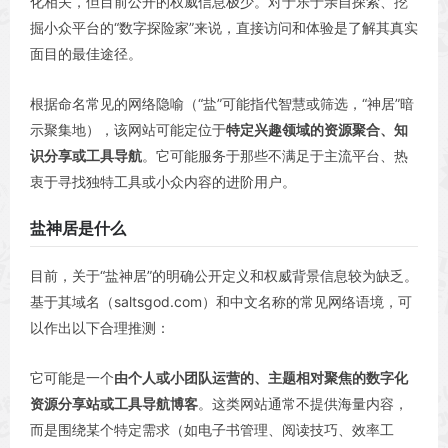
化相关，但目前公开的权威信息极少。对于乐于亲自探索、挖
掘小众平台的“数字探险家”来说，直接访问和体验是了解其真实
面目的最佳途径。
根据命名常见的网络隐喻（“盐”可能指代智慧或筛选，“神居”暗
示聚集地），该网站可能定位于
特定兴趣领域的资源聚合、知
识分享或工具导航
。它可能服务于那些不满足于主流平台、热
衷于寻找独特工具或小众内容的进阶用户。
盐神居是什么
目前，关于“盐神居”的明确公开定义和权威背景信息较为缺乏。
基于其域名（saltsgod.com）和中文名称的常见网络语境，可
以作出以下合理推测：
它可能是一个
由个人或小团队运营的、主题相对聚焦的数字化
资源分享站或工具导航博客
。这类网站通常不提供海量内容，
而是围绕某个特定需求（如电子书管理、阅读技巧、效率工