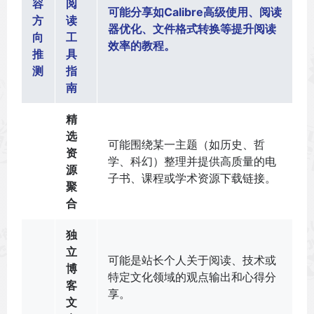
容
阅
可能分享如Calibre高级使用、阅读
方
读
器优化、文件格式转换等提升阅读
向
工
效率的教程。
推
具
测
指
南
精
选
可能围绕某一主题（如历史、哲
资
学、科幻）整理并提供高质量的电
源
子书、课程或学术资源下载链接。
聚
合
独
立
可能是站长个人关于阅读、技术或
博
特定文化领域的观点输出和心得分
客
享。
文