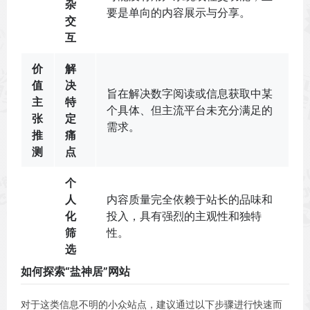
杂
要是单向的内容展示与分享。
交
互
价
解
值
决
旨在解决数字阅读或信息获取中某
主
特
个具体、但主流平台未充分满足的
张
定
需求。
推
痛
测
点
个
人
内容质量完全依赖于站长的品味和
化
投入，具有强烈的主观性和独特
筛
性。
选
如何探索“盐神居”网站
对于这类信息不明的小众站点，建议通过以下步骤进行快速而