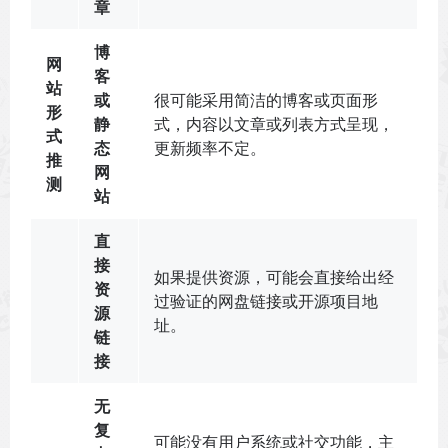
章
博
网
客
站
或
很可能采用简洁的博客或页面形
形
静
式，内容以文章或列表方式呈现，
式
态
更新频率不定。
推
网
测
站
直
接
如果提供资源，可能会直接给出经
资
过验证的网盘链接或开源项目地
源
址。
链
接
无
复
可能没有用户系统或社交功能，主