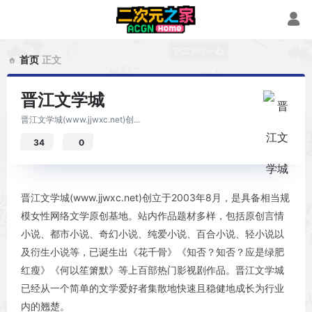
首页
正文
晋江文学城
晋江文学城(www.jjwxc.net)创...
34
0
晋江文学城(www.jjwxc.net)创立于2003年8月，是具备相当规
模女性网络文学原创基地。站内作品题材多样，包括原创言情
小说、都市小说、奇幻小说、纯爱小说、百合小说、轻小说以
及衍生小说等，已诞生出《花千骨》《知否？知否？应是绿肥
红瘦》《何以笙箫默》等上百部热门影视剧作品。晋江文学城
已经从一个简单的文学爱好者集散地快速且稳健地成长为行业
内的翘楚。