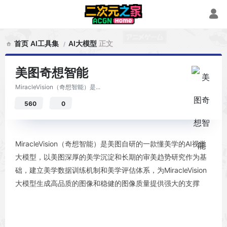
首页
AI工具集
AI大模型
正文
美图奇想智能
MiracleVision（奇想智能）是...
560
0
MiracleVision（奇想智能）是美图自研的一款懂美学的AI视觉
大模型，以美图深厚的美学沉淀和长期的审美趋势研究作为基
础，建立美学数据训练机制和美学评估体系，为MiracleVision
大模型生成高品质的图像和稳健的图像质量提供强大的支撑