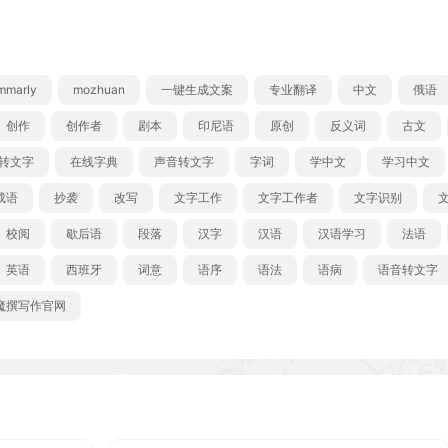
mmarly
mozhuan
一键生成文案
专业翻译
中文
俄语
创作
创作者
剧本
印尼语
原创
反义词
古文
转文字
在线字典
声音转文字
字词
学中文
学习中文
成语
抄袭
改写
文字工作
文字工作者
文字识别
校阅
歇后语
段落
汉字
汉语
汉语学习
法语
英语
西班牙
词意
语序
语法
语病
语音转文字
魔撰写作官网