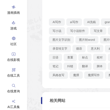
漫画插画
AI写作
ai写作
AI洗稿
gra
游戏
写小说
写小说软件
写文章
图片文字识别
图片转word
图片
社区
录音转文字
德语
意大利
日语
查重
标点
校对
在线影视
笔记
纠错
翻译
脚本
风格改写
魔撰
魔撰写作
在线工具
在线查询
相关网站
AI工具集