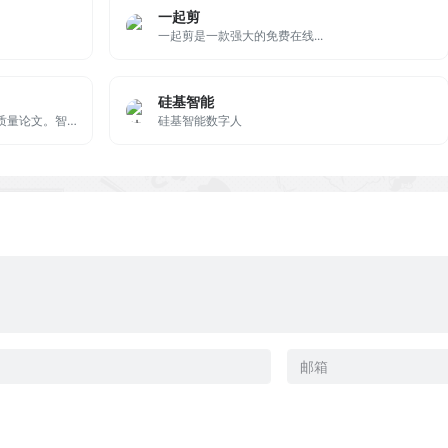
一起剪
一起剪是一款强大的免费在线...
硅基智能
使用小文智能论文工具，轻松撰写高质量论文。智能化的写作辅助功能让论文撰写变得轻松而高效。
硅基智能数字人