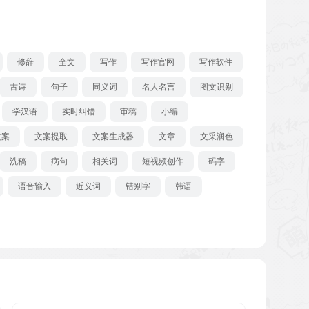
修辞
全文
写作
写作官网
写作软件
古诗
句子
同义词
名人名言
图文识别
学汉语
实时纠错
审稿
小编
文案
文案提取
文案生成器
文章
文采润色
洗稿
病句
相关词
短视频创作
码字
语音输入
近义词
错别字
韩语