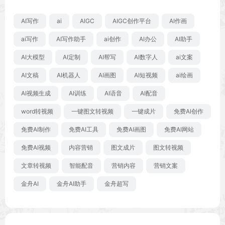
AI写作
ai
AIGC
AIGC创作平台
AI作画
ai写作
AI写作助手
ai创作
AI办公
AI助手
AI大模型
AI定制
AI帮写
AI数字人
ai文案
AI文稿
AI机器人
AI画图
AI短视频
ai绘画
AI视频生成
AI训练
AI语音
AI配音
word转视频
一键图文转视频
一键成片
免费AI创作
免费AI制作
免费AI工具
免费AI画图
免费AI网站
免费AI视频
内容营销
图文成片
图文转视频
文章转视频
智能配音
营销内容
营销文案
金舟AI
金舟AI助手
金舟超写