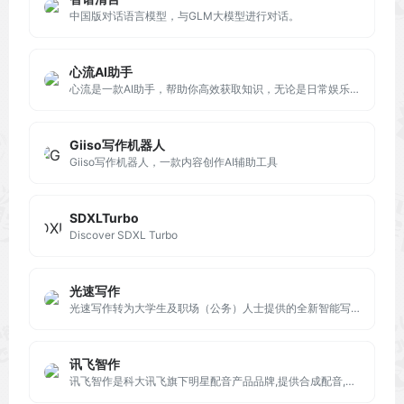
中国版对话语言模型，与GLM大模型进行对话。
心流AI助手
心流是一款AI助手，帮助你高效获取知识，无论是日常娱乐生活百科还是专业学术论文知识，都可以轻松解答，让你快速进入心流状态，让知识随心流动！
Giiso写作机器人
Giiso写作机器人，一款内容创作AI辅助工具
SDXLTurbo
Discover SDXL Turbo
光速写作
光速写作转为大学生及职场（公务）人士提供的全新智能写作软件。提供全文生成，大纲生成、文章改写、续写、扩写，AI问答，以及在各类根据您输入需求自动生成您需要的文本等AI功能。
讯飞智作
讯飞智作是科大讯飞旗下明星配音产品品牌,提供合成配音,真人配音、广告宣传片、短视频配音、AI虚拟主播等一站式配音服务。