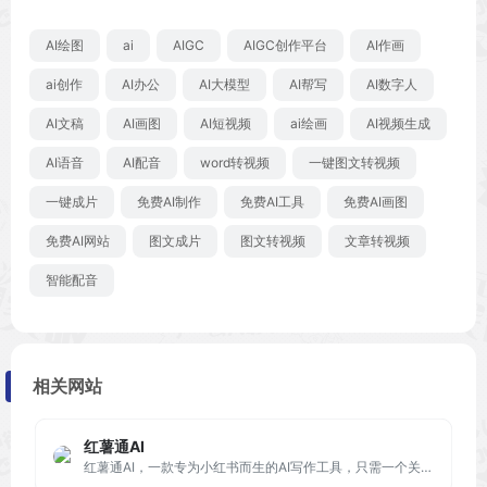
AI绘图
ai
AIGC
AIGC创作平台
AI作画
ai创作
AI办公
AI大模型
AI帮写
AI数字人
AI文稿
AI画图
AI短视频
ai绘画
AI视频生成
AI语音
AI配音
word转视频
一键图文转视频
一键成片
免费AI制作
免费AI工具
免费AI画图
免费AI网站
图文成片
图文转视频
文章转视频
智能配音
相关网站
红薯通AI
红薯通AI，一款专为小红书而生的AI写作工具，只需一个关键词就能创作各种类型的小红书笔记，还能一键提取笔记文案并进行改写，帮你打造原创爆款笔记。