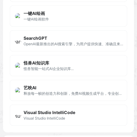
一键AI绘画
一键AI绘画软件
SearchGPT
OpenAI最新推出的AI搜索引擎，为用户提供快速、准确且来源可靠的答案。支持连续对话和多格式内容展示，包括文字、图片和视频，丰富的媒体形式增强了信息的直观性和易理解性。
怪兽AI知识库
怪兽智能一站式AI企业知识库...
艺映AI
释放每一帧的创造力和创新，免费AI视频生成平台，专业创建文生视频和AI动态短视频。将文本转换为高质量AI视频，适用于多种场景，如抖音短视频、小说推文、AI短片、AI电影等制作。
Visual Studio IntelliCode
Visual Studio IntelliCode