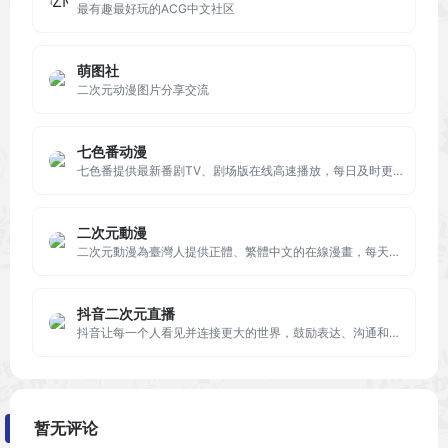
最有趣最好玩的ACG中文社区
萌图社
二次元动漫图片分享交流
七色番动漫
七色番提供最新番剧TV、剧场版在线高速播放，每日及时更新。是动漫迷的不二选择！
二次元動漫
二次元動漫為臺灣人提供正體、繁體中文的在線漫畫，每天24小時立即收錄最新更新、推出新番、連載漫畫、同人誌、並提供完整的漫畫試看以及漫畫情報資訊，動漫活動情報資訊一覽。二次元動漫提供之漫畫完全免費供使用者線上瀏覽、試看，並且與多家動漫網站合作協力推廣ACG文化，為繪師以及小說作家提供一個發佈分享交流平台
抖音二次元直播
抖音让每一个人看见并连接更大的世界，鼓励表达、沟通和记录，激发创造，丰富人们的精神世界，让现实生活更美好。
暂无评论