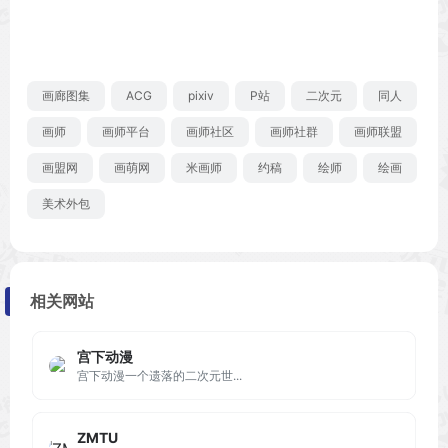
画廊图集
ACG
pixiv
P站
二次元
同人
画师
画师平台
画师社区
画师社群
画师联盟
画盟网
画萌网
米画师
约稿
绘师
绘画
美术外包
相关网站
宫下动漫
宫下动漫一个遗落的二次元世...
ZMTU