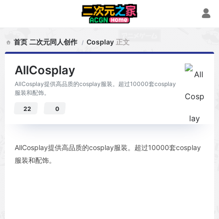
首页
二次元同人创作
Cosplay
正文
AllCosplay
AllCosplay提供高品质的cosplay服装。超过10000套cosplay
服装和配饰。
22
0
AllCosplay提供高品质的cosplay服装。超过10000套cosplay
服装和配饰。