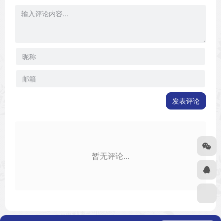
发表评论
暂无评论...