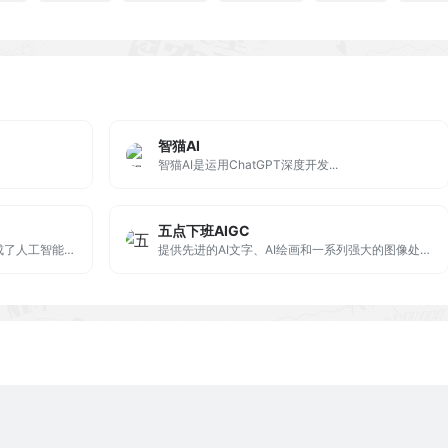
智猫AI
智猫AI是运用ChatGPT深度开发...
五点下班AIGC
360AI搜索是360公司推出的一款集成了人工智能技术的AI搜索引擎，类似于Perplexity被设计为新一代答案引擎，旨在为用户提供更加精准、全面和智能的搜索体验。
提供先进的AI文字、AI绘画和一系列强大的图像处理工具，包括黑白图像上色、图像风格转换、自定义图像风格、人像动漫化等功能，让您可以轻松地修复和增强您的图像和照片。