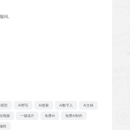
疑问。
大模型
AI帮写
AI搜索
AI数字人
AI文稿
转视频
一键成片
免费AI
免费AI制作
I编程