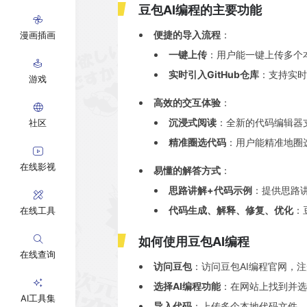
豆包AI编程的主要功能
便捷的导入流程
：
漫画插画
一键上传
：用户能一键上传多个
实时引入GitHub仓库
：支持实时
游戏
高效的交互体验
：
沉浸式阅读
：全新的代码编辑器
社区
精准圈选代码
：用户能精准地圈
在线影视
易懂的解答方式
：
思路讲解+代码示例
：提供思路
代码生成、解释、修复、优化
：
在线工具
如何使用豆包AI编程
在线查询
访问豆包
：访问豆包AI编程官网，
选择AI编程功能
：在网站上找到并选择
AI工具集
导入代码
：上传多个本地代码文件，