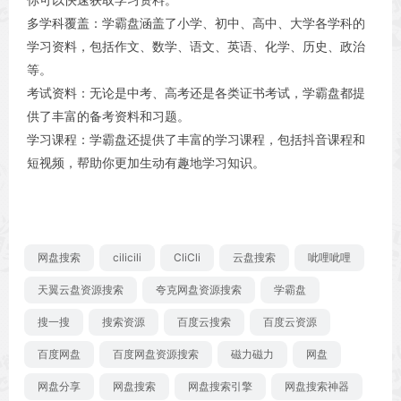
多学科覆盖：学霸盘涵盖了小学、初中、高中、大学各学科的
学习资料，包括作文、数学、语文、英语、化学、历史、政治
等。
考试资料：无论是中考、高考还是各类证书考试，学霸盘都提
供了丰富的备考资料和习题。
学习课程：学霸盘还提供了丰富的学习课程，包括抖音课程和
短视频，帮助你更加生动有趣地学习知识。
网盘搜索
cilicili
CliCli
云盘搜索
呲哩呲哩
天翼云盘资源搜索
夸克网盘资源搜索
学霸盘
搜一搜
搜索资源
百度云搜索
百度云资源
百度网盘
百度网盘资源搜索
磁力磁力
网盘
网盘分享
网盘搜索
网盘搜索引擎
网盘搜索神器