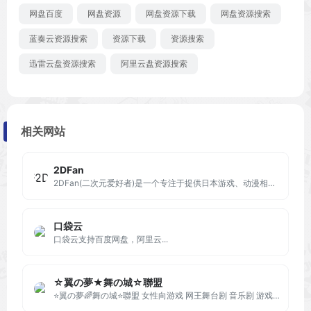
网盘百度
网盘资源
网盘资源下载
网盘资源搜索
蓝奏云资源搜索
资源下载
资源搜索
迅雷云盘资源搜索
阿里云盘资源搜索
相关网站
2DFan
2DFan(二次元爱好者)是一个专注于提供日本游戏、动漫相关内容的门户站点
口袋云
口袋云支持百度网盘，阿里云...
☆翼の夢★舞の城☆聯盟
⭐翼の夢🌈舞の城⭐聯盟 女性向游戏 网王舞台剧 音乐剧 游戏汉化 漫画 声优 广播剧 乙女游戏 bl游戏 DRAMA 抓马 刀剑乱舞