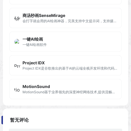
商汤秒画SenseMirage
会打字就会用的AI绘画神器，完美支持中文提示词，支持摄影、可爱、精致、赛博朋克、电影等超多风格，人人都可以是插画师！快速创作二次元、写实向等多种风格小姐姐！
一键AI绘画
一键AI绘画软件
Project IDX
Project IDX是谷歌推出的基于AI的云端全栈开发环境和代码编辑器，旨在提升程序员的应用开发效率。
MotionSound
MotionSound基于业界领先的深度神经网络技术,提供流畅自然的语音合成服务,让人机沟通更自然,便捷
暂无评论