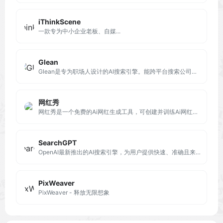
iThinkScene
一款专为中小企业老板、自媒...
Glean
Glean是专为职场人设计的AI搜索引擎。能跨平台搜索公司内部数据源，如Outlook、Office、Google Workspace和Salesforce等，快速定位文件和数据
网红秀
网红秀是一个免费的Ai网红生成工具，可创建并训练Ai网红数字人，支持超写实CG风格，创建人可维护Ai网红朋友圈、粉丝群组，与Ai网红语音聊天。
SearchGPT
OpenAI最新推出的AI搜索引擎，为用户提供快速、准确且来源可靠的答案。支持连续对话和多格式内容展示，包括文字、图片和视频，丰富的媒体形式增强了信息的直观性和易理解性。
PixWeaver
PixWeaver - 释放无限想象