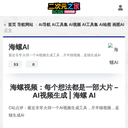
首页
导航网站
AI导航
AI工具集
AI视频
AI工具集
AI绘图
画图AI
正文
海螺AI
最近非常火得一个AI视频生成工具，月半猫视频，蓝猫生成AI
53
0
海螺视频：每个想法都是一部大片 –
AI视频生成 | 海螺 AI
C站点评：最近非常火得一个AI视频生成工具，月半猫视频，蓝
猫生成AI