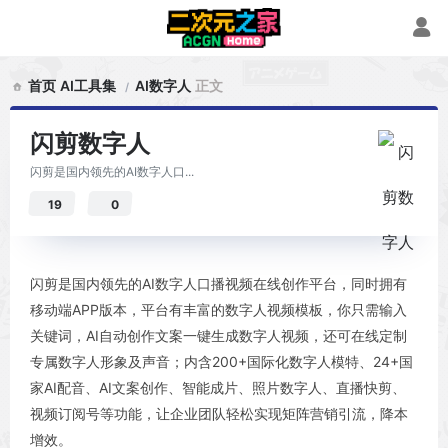
首页
AI工具集
AI数字人
正文
闪剪数字人
闪剪是国内领先的AI数字人口...
19
0
闪剪是国内领先的AI数字人口播视频在线创作平台，同时拥有
移动端APP版本，平台有丰富的数字人视频模板，你只需输入
关键词，AI自动创作文案一键生成数字人视频，还可在线定制
专属数字人形象及声音；内含200+国际化数字人模特、24+国
家AI配音、AI文案创作、智能成片、照片数字人、直播快剪、
视频订阅号等功能，让企业团队轻松实现矩阵营销引流，降本
增效。