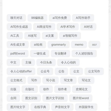
聊天对话
96编辑器
ai写作免费
AI写作助手
AI写作生成器
AI商业写作
AI学术写作
AI对话
AI工具
AI改写
ai文案
ai智能写作
AI生成文章
ai绘画
grammarly
memo
ocr
pdf转word
一键生成
专业翻译
个人述职报告
中文
主编
今日头条
令人心动的
令人心动的offer
公众号
公告
公文
公文写作
公文格式
写作
写小说
写文章
写论文
出版
出版社
创作
创作者
史纲论文
合同
图文识别
图片文字识别
图片转word
图片转文字
在线字典
声音转文字
外国留学生