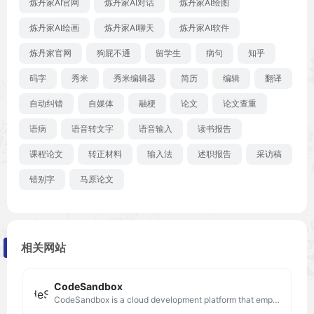
炼丹家AI官网
炼丹家AI对话
炼丹家AI绘图
炼丹家AI绘画
炼丹家AI聊天
炼丹家AI软件
炼丹家官网
狗屁不通
留学生
病句
知乎
码字
秀米
秀米编辑器
简历
编辑
翻译
自动纠错
自媒体
融梗
论文
论文查重
语病
语音转文字
语音输入
读书报告
课程论文
转正材料
输入法
述职报告
采访稿
错别字
马原论文
相关网站
CodeSandbox
CodeSandbox is a cloud development platform that empowers developers to code, collaborate and ship projects of any size from any device in record time.