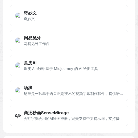
奇妙文
奇妙文
网易见外
网易见外工作台
瓜皮AI
瓜皮 AI 绘画-基于 Midjourney 的 AI 绘图工具
场辞
场辞是一款基于语音识别技术的视频字幕制作软件，提供语音转字幕、一键加字幕、视频加字幕，字幕快捷校对等功能，最快5min即可完成1小时的视频字幕制作，准确率高达97.5%。
商汤秒画SenseMirage
会打字就会用的AI绘画神器，完美支持中文提示词，支持摄影、可爱、精致、赛博朋克、电影等超多风格，人人都可以是插画师！快速创作二次元、写实向等多种风格小姐姐！