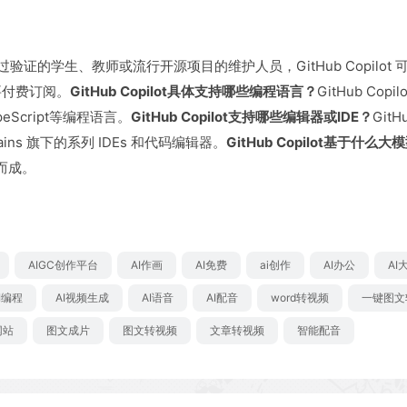
验证的学生、教师或流行开源项目的维护人员，GitHub Copilot 可免
要付费订阅。
GitHub Copilot具体支持哪些编程语言？
GitHub Cop
ypeScript等编程语言。
GitHub Copilot支持哪些编辑器或IDE？
GitH
etBrains 旗下的系列 IDEs 和代码编辑器。
GitHub Copilot基于什么大
而成。
AIGC创作平台
AI作画
AI免费
ai创作
AI办公
AI
I编程
AI视频生成
AI语音
AI配音
word转视频
一键图文
网站
图文成片
图文转视频
文章转视频
智能配音