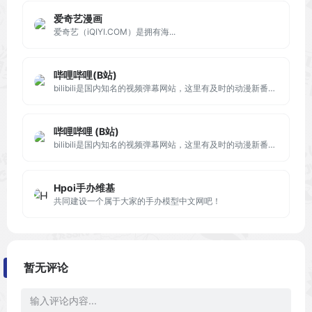
爱奇艺漫画
爱奇艺（iQIYI.COM）是拥有海...
哔哩哔哩(B站)
bilibili是国内知名的视频弹幕网站，这里有及时的动漫新番，活跃的ACG氛围，有创意的Up主。大家可以在这里找到许多欢乐。
哔哩哔哩 (B站)
bilibili是国内知名的视频弹幕网站，这里有及时的动漫新番，活跃的ACG氛围，有创意的Up主。大家可以在这里找到许多欢乐。
Hpoi手办维基
共同建设一个属于大家的手办模型中文网吧！
暂无评论