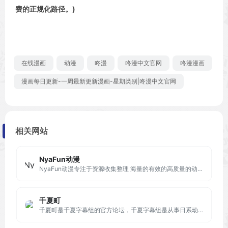
费的正规化路径。)
在线漫画
动漫
咚漫
咚漫中文官网
咚漫漫画
漫画每日更新-一周最新更新漫画-星期类别|咚漫中文官网
相关网站
NyaFun动漫
NyaFun动漫专注于资源收集整理 海量的有效的高质量的动漫，资源下载，最新电影，观看完全免费、高速播放、更新及时在线，我们致力为所有动漫迷们提供最好看的动漫
千夏町
千夏町是千夏字幕组的官方论坛，千夏字幕组是从事日系动画制作的fansub，汉化过的片子有Clannad after story、这个是僵尸吗、轻松百合、樱花庄的宠物女孩等数十部动画