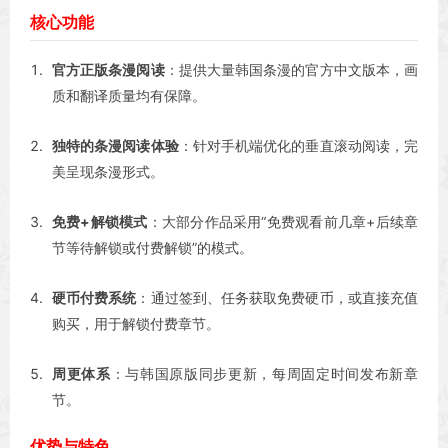
核心功能
官方正版条漫阅读
：提供大量韩国条漫的官方中文版本，画
质和翻译质量均有保障。
独特的条漫阅读体验
：针对手机端优化的垂直滚动阅读，完
美呈现条漫形式。
免费+解锁模式
：大部分作品采用“免费观看前几章+后续章
节等待解锁或付费解锁”的模式。
硬币付费系统
：通过签到、任务获取免费硬币，或直接充值
购买，用于解锁付费章节。
周更体系
：与韩国原版同步更新，每周固定时间发布新章
节。
优势与特色