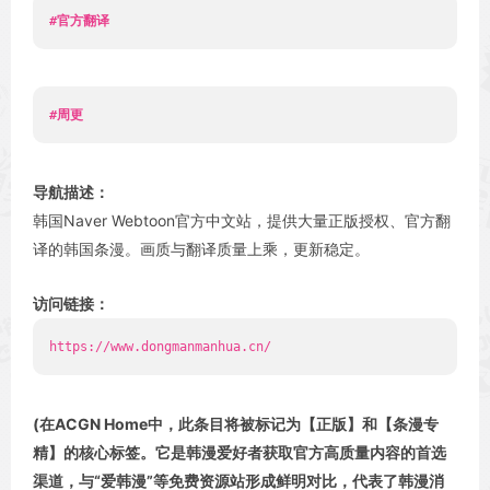
#官方翻译
#周更
导航描述：
韩国Naver Webtoon官方中文站，提供大量正版授权、官方翻
译的韩国条漫。画质与翻译质量上乘，更新稳定。
访问链接：
https://www.dongmanmanhua.cn/
(在ACGN Home中，此条目将被标记为【正版】和【条漫专
精】的核心标签。它是韩漫爱好者获取官方高质量内容的首选
渠道，与“爱韩漫”等免费资源站形成鲜明对比，代表了韩漫消