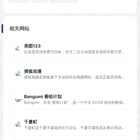
相关网站
美图123
以优质高清免费为目标，专注​​二次元动漫美女游戏等图片壁纸大全​。​手机电脑桌面壁纸​，头像与背景图片​，​Mac壁纸，2K壁纸，4K壁纸
搜狐动漫
搜狐视频是搜狐旗下专业的综合视频网站，提供正版高清电影、电视剧、综艺、纪录片、动漫等。网罗最新最热新闻、娱乐资讯，同时提供免费视频空间和视频分享服务。
Bangumi 番组计划
Bangumi，全名“番组计划”，是一个中文 ACGN 相关的数据库型社区网站，创建于2008年，致力于整合并提供动画、漫画、游戏、小说、音乐等作品的完整信息。
千夏町
千夏町是千夏字幕组的官方论坛，千夏字幕组是从事日系动画制作的fansub，汉化过的片子有Clannad after story、这个是僵尸吗、轻松百合、樱花庄的宠物女孩等数十部动画