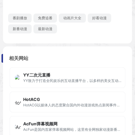
番剧播放
免费追番
动画片大全
好看动漫
新番动漫
最新动漫
相关网站
YY二次元直播
YY致力于打造全民娱乐的互动直播平台，以多样的美女互动、优质的直播内容、极致的互动体验，满足用户音乐、舞蹈、户外等直播及绝地求生、王者荣耀等热门游戏直播的观看需求。
HotACG
HotACG以媒体人的态度聚合国内外动漫游戏热点新闻事件，并进行记录及追踪，使你能够更快、更方便的了解热点新闻的发展过程。
AcFun弹幕视频网
AcFun是国内首家弹幕视频网站，这里有全网独家动漫新番， 友好的弹幕氛围，有趣的UP主，好玩有科技感的虚拟偶像，年轻人都在用。