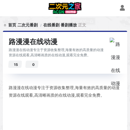
首页
二次元番剧
在线番剧
番剧播放
正文
路漫漫在线动漫
路漫漫在线动漫专注于资源收集整理,海量有效的高质量的动漫
资源在线观看,高清晰画质的在线动漫,观看完全免费。
15
0
路漫漫在线动漫专注于资源收集整理,海量有效的高质量的动漫
资源在线观看,高清晰画质的在线动漫,观看完全免费。