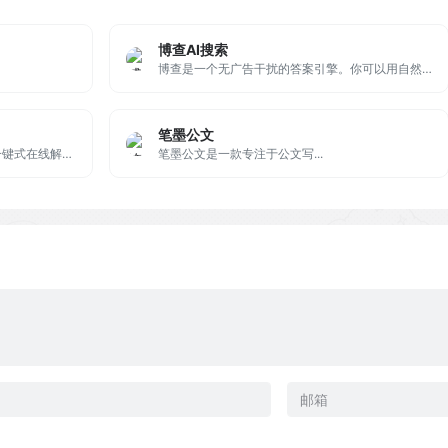
博查AI搜索
博查是一个无广告干扰的答案引擎。你可以用自然语言提问，它会理解问题、细分检索并生成准确的答案。
笔墨公文
SenseEarth 智能遥感云为用户提供一键式在线解译服务 | SenseEarth makes spatial analysis at your fingertips
笔墨公文是一款专注于公文写...