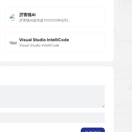
厉害猫AI
厉害猫AI提供超100000种达到...
Visual Studio IntelliCode
Visual Studio IntelliCode