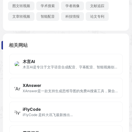
图文转视频
学术搜索
学者画像
文献追踪
文章转视频
智能配音
科技情报
论文专利
相关网站
木言AI
木言AI是专注于文字语音合成配音、字幕配音、智能视频创作的全自动化在线工具。制作视频无需出镜，是新自媒体人必不可少的工具！
XAnswer
XAnswer是一款支持生成思维导图的免费AI搜索工具，聚合全网优质信息源，结合LLM能力和RAG技术， 为用户提供实时、准确的搜索结果。
iFlyCode
iFlyCode 是科大讯飞最新推出...