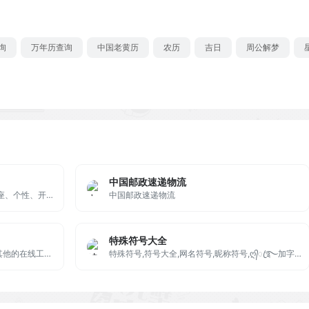
询
万年历查询
中国老黄历
农历
吉日
周公解梦
中国邮政速递物流
星座屋专业星座运程预测网，提供星座、个性、开运方法、运势、配对、解梦以及心理测试、血型、生肖、塔罗牌、算命、风水等星相命理信息。
中国邮政速递物流
特殊符号大全
不仅仅是JSON在线工具，还有很多其他的在线工具。
特殊符号,符号大全,网名符号,昵称符号,ღ᭄ꦿ࿐加字填字等等在线符号生成器工具，是您获取特殊符号的好帮手!