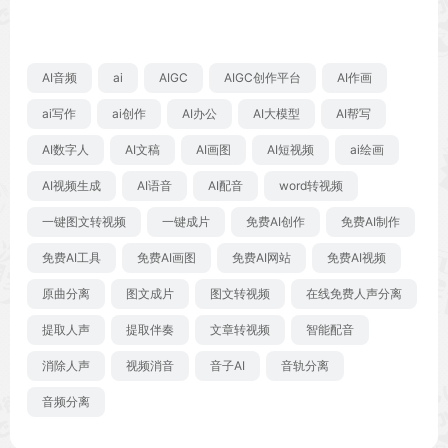
AI音频
ai
AIGC
AIGC创作平台
AI作画
ai写作
ai创作
AI办公
AI大模型
AI帮写
AI数字人
AI文稿
AI画图
AI短视频
ai绘画
AI视频生成
AI语音
AI配音
word转视频
一键图文转视频
一键成片
免费AI创作
免费AI制作
免费AI工具
免费AI画图
免费AI网站
免费AI视频
原曲分离
图文成片
图文转视频
在线免费人声分离
提取人声
提取伴奏
文章转视频
智能配音
消除人声
视频消音
音子AI
音轨分离
音频分离