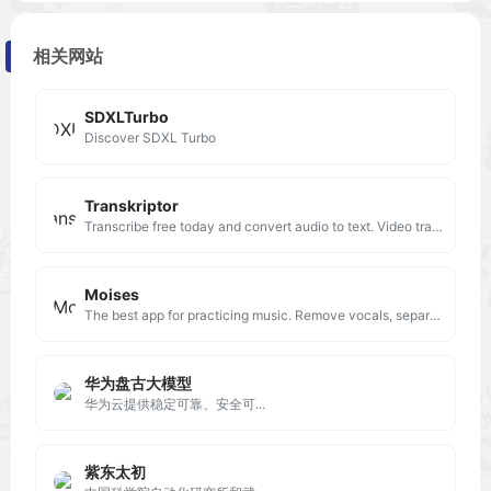
相关网站
SDXLTurbo
Discover SDXL Turbo
Transkriptor
Transcribe free today and convert audio to text. Video transcription and audio transcription. Transcribe fast and automatically.
Moises
The best app for practicing music. Remove vocals, separate instruments, master your tracks, and remix songs with the power of AI. Try it today!
华为盘古大模型
华为云提供稳定可靠、安全可...
紫东太初