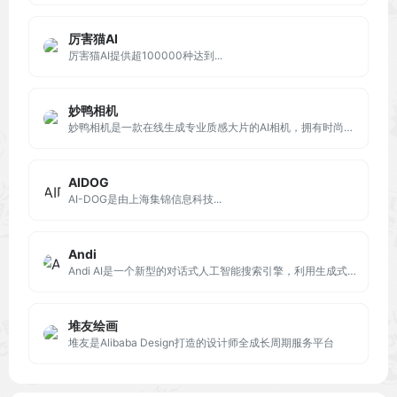
厉害猫AI
厉害猫AI提供超100000种达到...
妙鸭相机
妙鸭相机是一款在线生成专业质感大片的AI相机，拥有时尚、好玩的风格模板，让你快速拥有百变照片，掌握引爆社交圈的流量密码！
AIDOG
AI-DOG是由上海集锦信息科技...
Andi
Andi AI是一个新型的对话式人工智能搜索引擎，利用生成式AI技术为用户提供搜索服务。
堆友绘画
堆友是Alibaba Design打造的设计师全成长周期服务平台