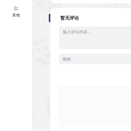
其他
暂无评论