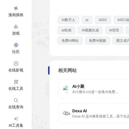
漫画插画
AI数字人
ai
AIGC
AIGC
ai绘画
AI视频生成
AI语音
游戏
免费AI网站
免费AI视频
图文成
社区
相关网站
在线影视
AI小聚
在线工具
AI小聚(ii.cn)是一款集AI免费...
在线查询
Dexa AI
AI工具集