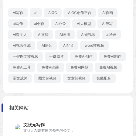
AI写作
ai
AIGC
AIGC创作平台
AI作画
ai写作
ai创作
AI办公
AI大模型
AI帮写
AI数字人
AI文稿
AI画图
AI短视频
ai绘画
AI视频生成
AI语音
AI配音
word转视频
一键图文转视频
一键成片
免费AI创作
免费AI制作
免费AI工具
免费AI画图
免费AI网站
免费AI视频
图文成片
图文转视频
文章转视频
智能配音
相关网站
文状元写作
⽂状元AI是有国内领先的公文...