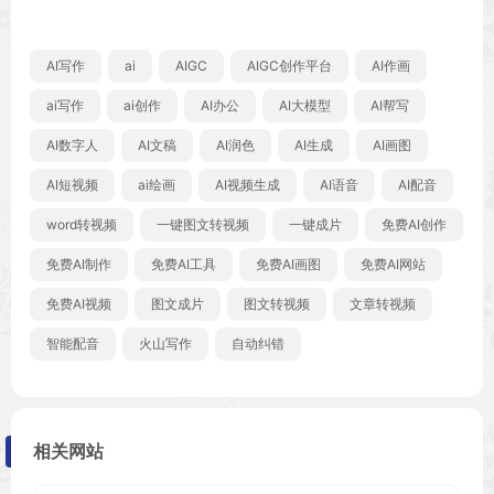
AI写作
ai
AIGC
AIGC创作平台
AI作画
ai写作
ai创作
AI办公
AI大模型
AI帮写
AI数字人
AI文稿
AI润色
AI生成
AI画图
AI短视频
ai绘画
AI视频生成
AI语音
AI配音
word转视频
一键图文转视频
一键成片
免费AI创作
免费AI制作
免费AI工具
免费AI画图
免费AI网站
免费AI视频
图文成片
图文转视频
文章转视频
智能配音
火山写作
自动纠错
相关网站