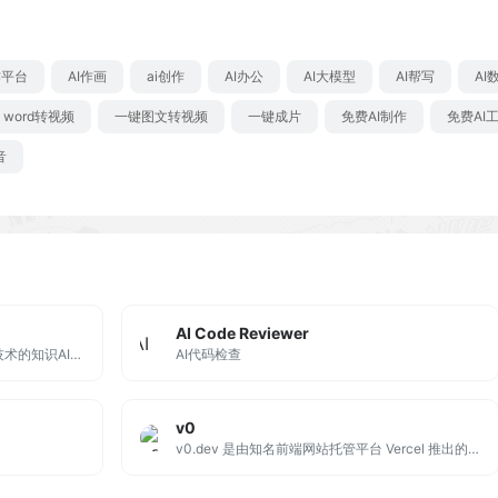
作平台
AI作画
ai创作
AI办公
AI大模型
AI帮写
AI
word转视频
一键图文转视频
一键成片
免费AI制作
免费AI
音
AI Code Reviewer
Globe Explorer是一款基于人工智能技术的知识AI搜索引擎，通过大型语言模型深入理解用户查询，生成详尽的个性化和结构化的结果页面。
AI代码检查
v0
v0.dev 是由知名前端网站托管平台 Vercel 推出的由 AI 自动生成网页用户界面的工具