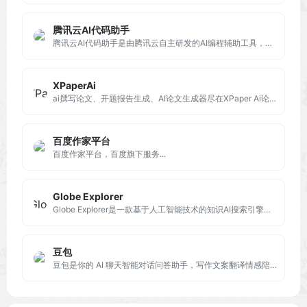
腾讯云AI代码助手
腾讯云AI代码助手是由腾讯云自主研发的AI编程辅助工具，旨在通过人工智能技术提高开发者的编码效率。
XPaperAi
ai撰写论文、开题报告生成、AI论文生成器尽在XPaper Ai论文写作辅助指导平台
百度作家平台
百度作家平台，百度旗下服务...
Globe Explorer
Globe Explorer是一款基于人工智能技术的知识AI搜索引擎，通过大型语言模型深入理解用户查询，生成详尽的个性化和结构化的结果页面。
豆包
豆包是你的 AI 聊天智能对话问答助手，写作文案翻译情感陪伴编程全能工具。豆包为你答疑解惑，提供灵感，辅助创作，也可以和你畅聊任何你感兴趣的话题。