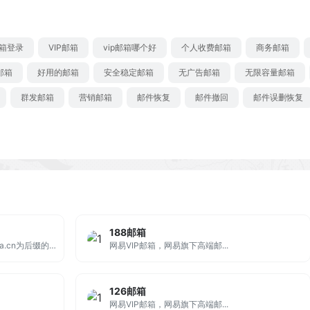
邮箱登录
VIP邮箱
vip邮箱哪个好
个人收费邮箱
商务邮箱
邮箱
好用的邮箱
安全稳定邮箱
无广告邮箱
无限容量邮箱
群发邮箱
营销邮箱
邮件恢复
邮件撤回
邮件误删恢复
188邮箱
新浪邮箱，提供以@sina.com和@sina.cn为后缀的免费邮箱。2G超大附件和50M普通附件，容量5G至无限大，整合新浪微博应用，支持客户端收发，更加安全，更少垃圾邮件。
网易VIP邮箱，网易旗下高端邮...
126邮箱
网易VIP邮箱，网易旗下高端邮...