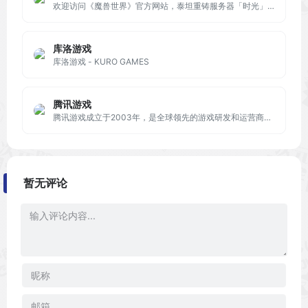
欢迎访问《魔兽世界》官方网站，泰坦重铸服务器「时光」现已开放预约！三大史诗版本共存，乱序开放！现在参与预约活动可以获得传家宝等开服豪华奖励！
库洛游戏
库洛游戏 - KURO GAMES
腾讯游戏
腾讯游戏成立于2003年，是全球领先的游戏研发和运营商。作为“超级数字场景”理念的倡导者和实践者，腾讯游戏致力于为用户创造高品质数字生活体验，为产业和社会发展创造更多建设性的价值。
暂无评论