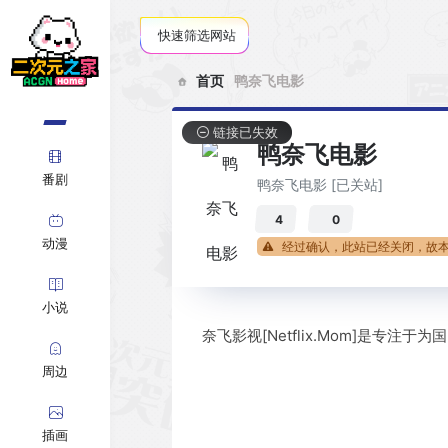
快速筛选网站
首页
鸭奈飞电影
链接已失效
鸭奈飞电影
番剧
鸭奈飞电影 [已关站]
4
0
动漫
经过确认，此站已经关闭，故
小说
奈飞影视[Netflix.Mom]是
周边
插画