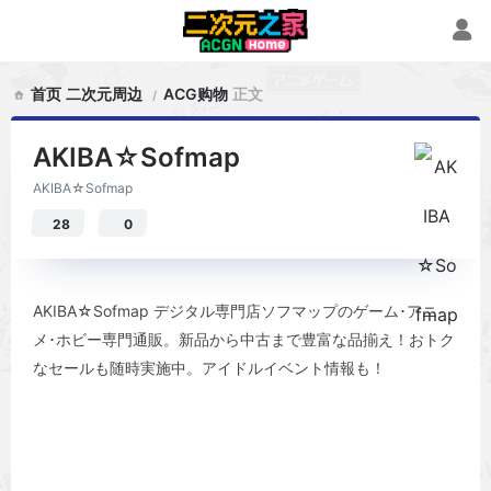
首页
二次元周边
ACG购物
正文
AKIBA☆Sofmap
AKIBA☆Sofmap
28
0
AKIBA☆Sofmap デジタル専門店ソフマップのゲーム･アニ
メ･ホビー専門通販。新品から中古まで豊富な品揃え！おトク
なセールも随時実施中。アイドルイベント情報も！