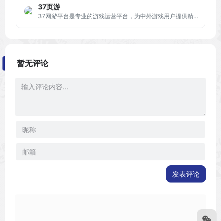
37页游
37网游平台是专业的游戏运营平台，为中外游戏用户提供精品游戏；37网游致力于游戏精细化运营与优质的客户服务，成为深受玩家喜爱的国际化品牌游戏运营商。
暂无评论
发表评论