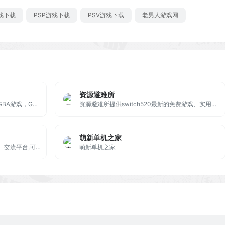
游戏下载
PSP游戏下载
PSV游戏下载
老男人游戏网
资源避难所
致力于分享复古掌机游戏咨询，包含GBA游戏，GB游戏，FC游戏，SFC游戏，NDS游戏，PSP游戏等怀旧游戏。分享精美游戏截图，游戏攻略。
资源避难所提供switch520最新的免费游戏、实用软件下载，包含PC/安卓绿色版、无广告插件，所有资源经过安全检测，无需注册即可高速下载。
萌新单机之家
永硕E盘 专业网络硬盘 －－数据存储、交流平台,可以保存您的文件、网址、记事等。以便随时随地调用或与朋友、同事分享
萌新单机之家