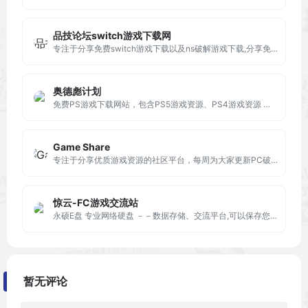
品技论坛switch游戏下载网
专注于分享免费switch游戏下载以及ns破解游戏下载,分享免费switch游戏下载,switch2游戏下载网站
奥德彪计划
免费PS游戏下载网站，包含PS5游戏资源、PS4游戏资源 ，PS设备升级解锁、PC游戏修改器、FC经典汉化等等，免注册直接下载。
Game Share
专注于分享优质游戏资源的社区平台，每周为大家更新PC破解游戏，手机破解游戏，收录最新最全的STEAM单机破解游戏，本站游戏免安装，下载即玩。
惊云-FC游戏交流站
永硕E盘 专业网络硬盘 －－数据存储、交流平台,可以保存您的文件、网址、记事等。以便随时随地调用或与朋友、同事分享
暂无评论