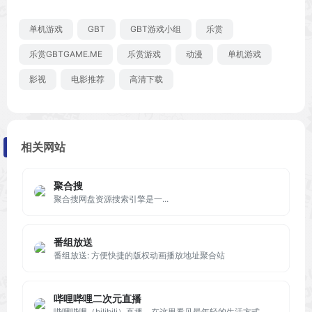
单机游戏
GBT
GBT游戏小组
乐赏
乐赏GBTGAME.ME
乐赏游戏
动漫
单机游戏
影视
电影推荐
高清下载
相关网站
聚合搜
聚合搜网盘资源搜索引擎是一...
番组放送
番组放送: 方便快捷的版权动画播放地址聚合站
哔哩哔哩二次元直播
哔哩哔哩（bilibili）直播，在这里看见最年轻的生活方式，学习、游戏、电竞、宅舞、唱见、绘画、美食等等应有尽有，快来捕捉你最喜欢的up主最真实的一面吧！