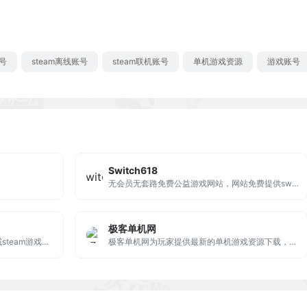
号
steam离线账号
steam联机账号
单机游戏资源
游戏账号
Switch618
无会员无套路免费公益游戏网站，网站免费提供switch游戏、pc游戏、switch金手指、模拟器大全等等资源攻略，而且网站干净无广告。
极客单机网
熊天琪博客建于2013年,是目前最权威steam游戏发布网站,提供网游单机版下载,单机游戏交流,游戏开发学习,是玩家和GM最喜爱的博客网站!!
极客单机网为玩家提供最新的单机游戏资源下载，游戏、攻略、单机游戏资源、汉化资源、游戏补丁。极客单机网-分享最优质的单机游戏资源下载-角色扮演-动作冒险-休闲益智-动作游戏- 模拟经营-策略游戏-冒险解谜-射击游戏-恐怖冒险-游戏资源网站。找单机游戏资源就来极客单机游戏库！