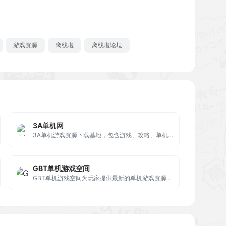
游戏资源
离线啦
离线啦论坛
3A单机网
3A单机游戏资源下载基地，包含游戏、攻略、单机游戏资源、汉化资源、游戏补丁。3A单机网-分享最优质的3A单机游戏资源下载。找单机游戏资源就来3A单机游戏库！
GBT单机游戏空间
GBT单机游戏空间为玩家提供最新的单机游戏资源下载，游戏、攻略、单机游戏资源、汉化资源、游戏补丁。GBT单机游戏空间-分享最优质的单机游戏资源下载-角色扮演-动作冒险-休闲益智-动作游戏- 模拟经营-策略游戏-冒险解谜-射击游戏-恐怖冒险-游戏资源网站。找单机游戏资源就来GBT单机游戏空间！