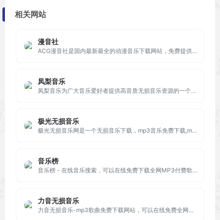
相关网站
漫音社
ACG漫音社是国内最新最全的动漫音乐下载网站，免费提供ACG动漫歌曲在线试听、ACG动漫无损音乐下载等服务，满足您的全方位的听歌需求。一切ACG动漫音乐下载尽在ACG漫音社!
凤梨音乐
凤梨音乐为广大音乐爱好者提供高音质无损音乐资源的一个音乐分享平台
极光无损音乐
极光无损音乐网是一个无损音乐下载，mp3音乐免费下载,mp3音乐免费音乐下载的网站,抖音热门音乐下载，为广大爱好音乐者提供免费音乐素材交流分享的平台。
音乐榜
音乐榜 - 在线音乐搜索，可以在线免费下载全网MP3付费歌曲、流行音乐、经典老歌等。曲库完整，更新迅速，试听流畅，支持高品质|无损音质
力音无损音乐
力音无损音乐-mp3歌曲免费下载网站，可以在线免费全网音乐免费下载,无损音乐下载。包含抖音歌曲、欧美歌曲、港台歌曲、车载DJ音乐、经典老歌等。曲库完整，每日更新，是一个音乐爱好者的资源分享的歌曲下载网站。