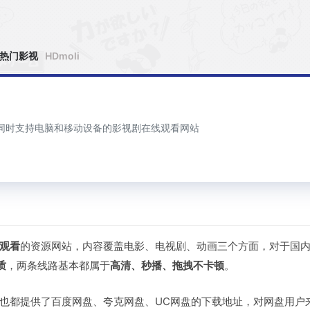
热门影视
HDmoli
质、同时支持电脑和移动设备的影视剧在线观看网站
观看
的资源网站，内容覆盖电影、电视剧、动画三个方面，对于国
质
，两条线路基本都属于
高清、秒播、拖拽不卡顿
。
影片也都提供了百度网盘、夸克网盘、UC网盘的下载地址，对网盘用户