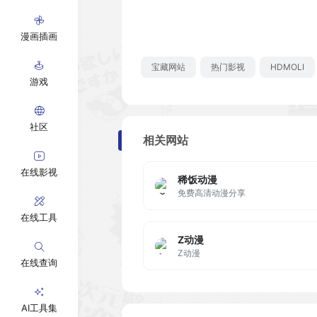
漫画插画
宝藏网站
热门影视
HDMOLI
游戏
社区
相关网站
在线影视
稀饭动漫
免费高清动漫分享
在线工具
Z动漫
Z动漫
在线查询
AI工具集