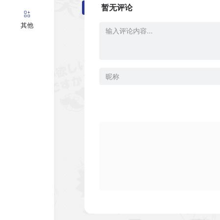
暂无评论
其他