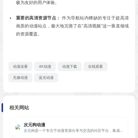
极为友好的用户体验。
重要的高清资源节点：
作为导航站内稀缺的专注于超高清
画质的动漫站点，极大地完善了在“高清视频”这一垂直领域
的资源覆盖。
动漫追番
4K动漫
动漫下载
在线观看
无修动漫
蓝光动漫
相关网站
次元狗动漫
次元狗是一个专注于动漫资源分享与交流的社区平台，集成了丰富的动漫图片、视频、漫画和轻小说资源。