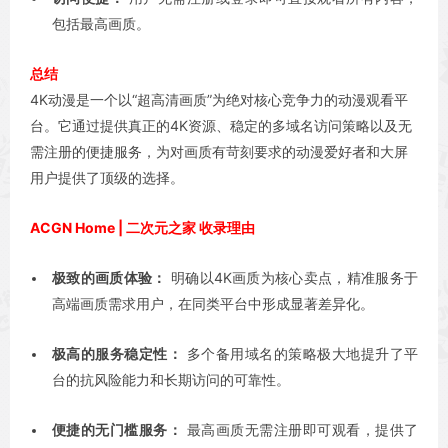
包括最高画质。
总结
4K动漫是一个以“超高清画质”为绝对核心竞争力的动漫观看平
台。它通过提供真正的4K资源、稳定的多域名访问策略以及无
需注册的便捷服务，为对画质有苛刻要求的动漫爱好者和大屏
用户提供了顶级的选择。
ACGN Home | 二次元之家 收录理由
极致的画质体验：
明确以4K画质为核心卖点，精准服务于
高端画质需求用户，在同类平台中形成显著差异化。
极高的服务稳定性：
多个备用域名的策略极大地提升了平
台的抗风险能力和长期访问的可靠性。
便捷的无门槛服务：
最高画质无需注册即可观看，提供了