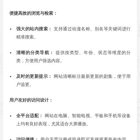
便捷高效的浏览与检索：
强大的站内搜索：
支持通过动漫名称、别名等关键词进行
精准搜索。
清晰的分类导航：
提供按类型、年份、状态等维度的分
类，方便用户筛选内容。
及时的更新提示：
网站清晰标注最新更新的剧集，便于用
户追更。
用户友好的访问设计：
全平台适配：
网站在电脑、智能电视、平板和手机等设备
上均有良好表现，尤其适合大屏播放。
访问便捷：
用户无需注册或登录即可直接观看所有内容，