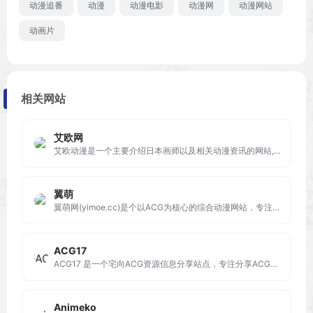
动漫追番
动漫
动漫电影
动漫网
动漫网站
动画片
相关网站
艾欧网
艾欧动漫是一个主要介绍日本画师以及相关动漫资讯的网站,创建于2013年。网站以文章为主,并向大家推荐有趣有爱的动漫作品。
翼萌
翼萌网(yimoe.cc)是个以ACG为核心的综合动漫网站，专注于提供国内外动漫资讯、中国动漫产业分析、动漫周边产品、声优、Cosplay，以及线下漫展活动等内容，为动漫爱好者打造最及时的资讯平台。
ACG17
ACG17 是一个宅向ACG资源信息分享站点，专注分享ACG新闻资讯和高清动漫游戏音乐资源，在这里你能找到很多欢乐。
Animeko