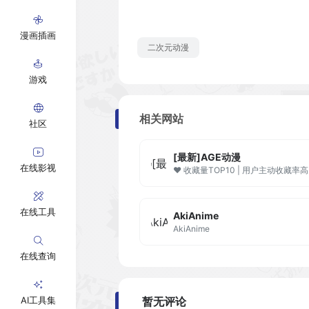
漫画插画
二次元动漫
游戏
相关网站
社区
[最新]AGE动漫
在线影视
❤️ 收藏量TOP10 | 用户主动收藏率高
在线工具
AkiAnime
AkiAnime
在线查询
AI工具集
暂无评论