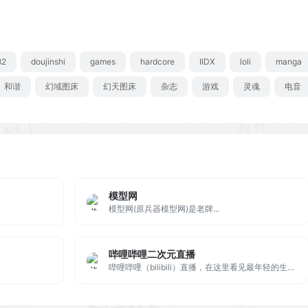
82
doujinshi
games
hardcore
IIDX
loli
manga
和谐
幻域图床
幻天图床
杂志
游戏
灵魂
电音
模型网
模型网(原兵器模型网)是老牌...
哔哩哔哩二次元直播
哔哩哔哩（bilibili）直播，在这里看见最年轻的生活方式，学习、游戏、电竞、宅舞、唱见、绘画、美食等等应有尽有，快来捕捉你最喜欢的up主最真实的一面吧！