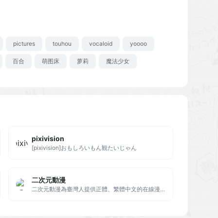
pictures
touhou
vocaloid
yoooo
百合
萌图床
萝莉
魔法少女
pixivision
[pixivision]おもしろいもん観たいじゃん
二次元動漫
二次元動漫為臺灣人提供正體、繁體中文的在線漫畫，每天24小時立即收錄最新更新、推出新番、連載漫畫、同人誌、並提供完整的漫畫試看以及漫畫情報資訊，動漫活動情報資訊一覽。二次元動漫提供之漫畫完全免費供使用者線上瀏覽、試看，並且與多家動漫網站合作協力推廣ACG文化，為繪師以及小說作家提供一個發佈分享交流平台