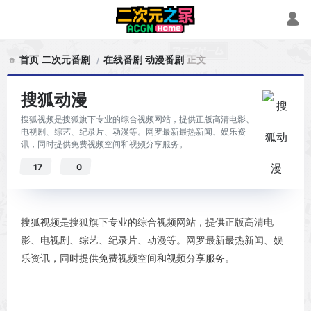
首页
二次元番剧
在线番剧
动漫番剧
正文
搜狐动漫
搜狐视频是搜狐旗下专业的综合视频网站，提供正版高清电影、
电视剧、综艺、纪录片、动漫等。网罗最新最热新闻、娱乐资
讯，同时提供免费视频空间和视频分享服务。
17
0
搜狐视频是搜狐旗下专业的综合视频网站，提供正版高清电
影、电视剧、综艺、纪录片、动漫等。网罗最新最热新闻、娱
乐资讯，同时提供免费视频空间和视频分享服务。