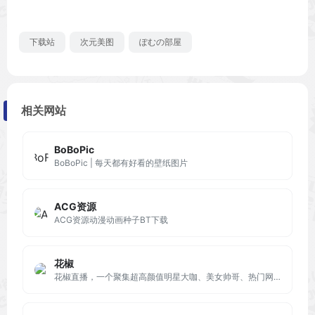
下载站
次元美图
ぽむの部屋
相关网站
BoBoPic
BoBoPic | 每天都有好看的壁纸图片
ACG资源
ACG资源动漫动画种子BT下载
花椒
花椒直播，一个聚集超高颜值明星大咖、美女帅哥、热门网红、校花校草、逗比萌妹的手机直播社交平台，这里有明星发布会、花边新闻、才艺展示、生活趣闻、聊天互动、唱歌跳舞等等海量内容。花椒直播，全球首创萌颜直播，创造最萌潮流。